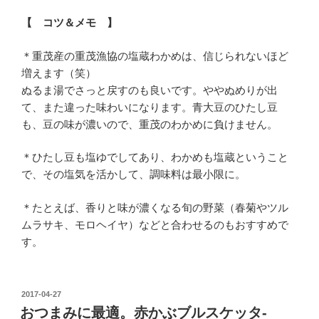
【 コツ＆メモ 】
＊重茂産の重茂漁協の塩蔵わかめは、信じられないほど
増えます（笑）
ぬるま湯でさっと戻すのも良いです。ややぬめりが出
て、また違った味わいになります。青大豆のひたし豆
も、豆の味が濃いので、重茂のわかめに負けません。
＊ひたし豆も塩ゆでしてあり、わかめも塩蔵ということ
で、その塩気を活かして、調味料は最小限に。
＊たとえば、香りと味が濃くなる旬の野菜（春菊やツル
ムラサキ、モロヘイヤ）などと合わせるのもおすすめで
す。
投
2017-04-27
稿
おつまみに最適。赤かぶブルスケッタ-