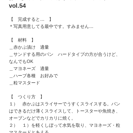
日:
vol.54
【 完成すると… 】
＊写真用意してる最中です。すみません…
【 材料 】
＿赤かぶ漬け 適量
＿サンドする用のパン ハードタイプの方が合うけど、
なんでもOK
＿マヨネーズ 適量
＿ハーブ各種 お好みで
＿粒マスタード
【 つくり方 】
１） 赤かぶはスライサーでうすくスライスする。パン
はできるだけ薄くスライスして、トースターや魚焼き、
オーブンなどでカリカリに焼く。
２） １）を軽くしぼって水気を取り、マヨネーズ・粒
マスタードとあえる