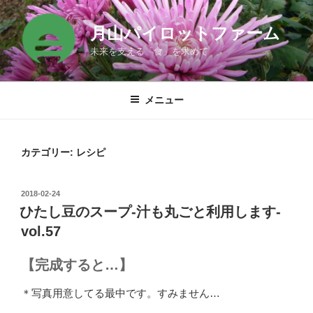
コ
ン
月山パイロットファーム
テ
未来を支える「食」を求めて
ン
ツ
へ
メニュー
ス
キ
ッ
カテゴリー:
レシピ
プ
投
2018-02-24
稿
ひたし豆のスープ-汁も丸ごと利用します-
日:
vol.57
【完成すると…】
＊写真用意してる最中です。すみません…