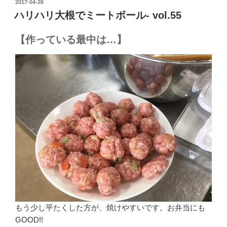
投
2017-04-26
稿
ハリハリ大根でミートボール- vol.55
日:
【作っている最中は…】
もう少し平たくした方が、焼けやすいです。お弁当にも
GOOD!!