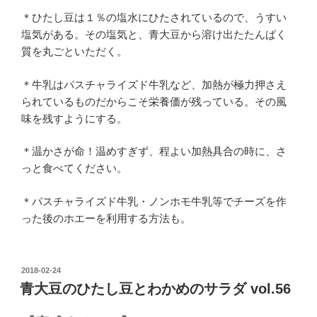
＊ひたし豆は１％の塩水にひたされているので、うすい
塩気がある。その塩気と、青大豆から溶け出たたんぱく
質を丸ごといただく。
＊牛乳はパスチャライズド牛乳など、加熱が極力押さえ
られているものだからこそ栄養価が残っている。その風
味を残すようにする。
＊温かさが命！温めすぎず、程よい加熱具合の時に、さ
っと食べてください。
＊パスチャライズド牛乳・ノンホモ牛乳等でチーズを作
った後のホエーを利用する方法も。
投
2018-02-24
稿
青大豆のひたし豆とわかめのサラダ vol.56
日: