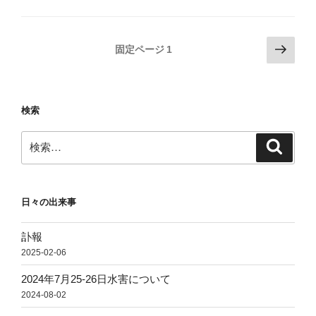
投
次
固定ページ
1
の
稿
ペ
の
ー
ペ
検索
ジ
ー
検
ジ
検
索
索:
送
り
日々の出来事
訃報
2025-02-06
2024年7月25-26日水害について
2024-08-02