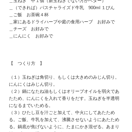
＿玉ねぎ 中１個（新玉ねぎでない方がベター）
＿（できれば）パスチャライズド牛乳 900ml １びん
＿ご飯 お茶碗４杯
＿家にあるドライハーブや庭の食用ハーブ お好みで
＿チーズ お好みで
＿にんにく お好みで
【 つくり方 】
（１）玉ねぎは角切り、もしくは大きめのみじん切り。
にんにくはみじん切り。
（２）鍋になたね油もしくはオリーブオイルを弱火であ
たため、にんにくを入れて香りをだす。玉ねぎを半透明
になるまでいためる。
（３）ひたし豆を汁ごと加えて、中火にしてあたため
る。ご飯、牛乳を加えて、沸騰させないようにあたため
る。鍋底が焦げないように、たまにかき混ぜる。あまり