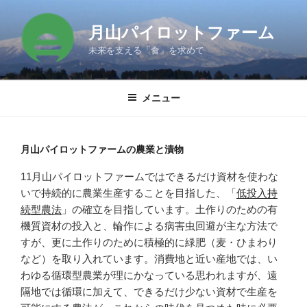
コ
ン
月山パイロットファーム
テ
未来を支える「食」を求めて
ン
ツ
へ
メニュー
ス
キ
ッ
月山パイロットファームの農業と漬物
プ
11月山パイロットファームではできるだけ資材を使わな
いで持続的に農業生産することを目指した、「
低投入持
続型農法
」の確立を目指しています。土作りのための有
機質資材の投入と、輪作による病害虫回避が主な方法で
すが、更に土作りのために積極的に緑肥（麦・ひまわり
など）を取り入れています。消費地と近い産地では、い
わゆる循環型農業が理にかなっている思われますが、遠
隔地では循環に加えて、できるだけ少ない資材で生産を