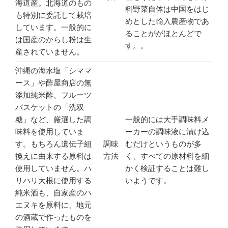
海道産。北海道のもの
料野菜自体は中国をはじ
も特別に委託して栽培
めとした輸入農産物であ
しています。一般的に
ることががほとんどで
は国産のからし粉は生
す。。
産されていません。
沖縄の海水塩「シママ
ース」や酢屋商店の無
添加純米酢、フルーツ
バスケットの「洗双
糖」など、厳選した調
一般的には大手調味料メ
味料を使用していま
ーカーの調味液に漬け込
す。もちろん遺伝子組
調味
むだけというものが多
換えに由来する原料は
方法
く、すべての原材料を細
使用していません。ハ
かく検証することは難し
リハリ大根に使用する
いようです。
純米酒も、自家産のハ
エヌキを原料に、地元
の酒蔵で作ったものを