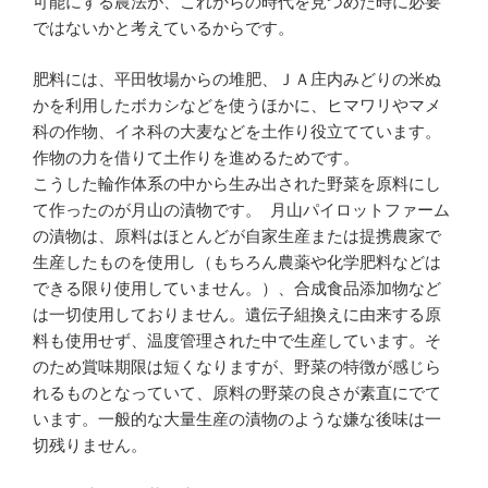
可能にする農法が、これからの時代を見つめた時に必要
ではないかと考えているからです。
肥料には、平田牧場からの堆肥、ＪＡ庄内みどりの米ぬ
かを利用したボカシなどを使うほかに、ヒマワリやマメ
科の作物、イネ科の大麦などを土作り役立てています。
作物の力を借りて土作りを進めるためです。
こうした輪作体系の中から生み出された野菜を原料にし
て作ったのが月山の漬物です。 月山パイロットファーム
の漬物は、原料はほとんどが自家生産または提携農家で
生産したものを使用し（もちろん農薬や化学肥料などは
できる限り使用していません。）、合成食品添加物など
は一切使用しておりません。遺伝子組換えに由来する原
料も使用せず、温度管理された中で生産しています。そ
のため賞味期限は短くなりますが、野菜の特徴が感じら
れるものとなっていて、原料の野菜の良さが素直にでて
います。一般的な大量生産の漬物のような嫌な後味は一
切残りません。