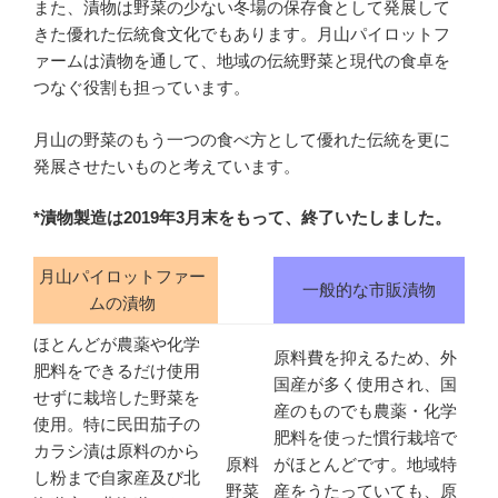
また、漬物は野菜の少ない冬場の保存食として発展して
きた優れた伝統食文化でもあります。月山パイロットフ
ァームは漬物を通して、地域の伝統野菜と現代の食卓を
つなぐ役割も担っています。
月山の野菜のもう一つの食べ方として優れた伝統を更に
発展させたいものと考えています。
*漬物製造は2019年3月末をもって、終了いたしました。
月山パイロットファー
一般的な市販漬物
ムの漬物
ほとんどが農薬や化学
原料費を抑えるため、外
肥料をできるだけ使用
国産が多く使用され、国
せずに栽培した野菜を
産のものでも農薬・化学
使用。特に民田茄子の
肥料を使った慣行栽培で
カラシ漬は原料のから
原料
がほとんどです。地域特
し粉まで自家産及び北
野菜
産をうたっていても、原