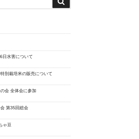
検
索
-26日水害について
の特別栽培米の販売について
の会 全体会に参加
会 第35回総会
だちゃ豆