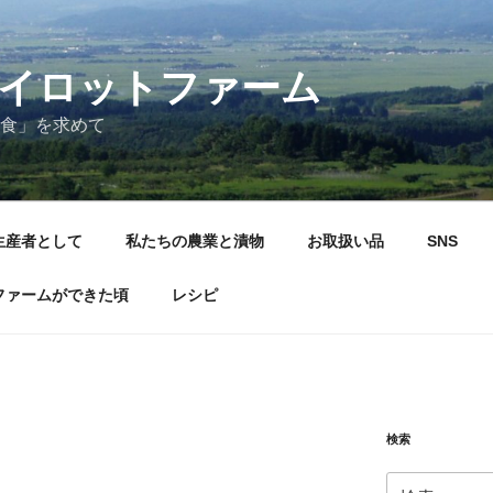
イロットファーム
食」を求めて
生産者として
私たちの農業と漬物
お取扱い品
SNS
ファームができた頃
レシピ
検索
検