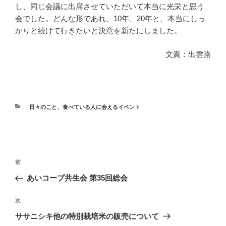
し、同じ会議に出席させていただいて本当に光栄と思う
会でした。どんな形であれ、10年、20年と、本当にしっ
かりと続けて行きたいと決意を新たにしました。
文責：出雲路
カ
日々のこと
、
食べている人に会えるイベント
テ
ゴ
リ
ー
投
前
前
稿
の
あいコープ共生会 第35回総会
ナ
投
ビ
稿
次
次
ゲ
の
ササニシキ他の特別栽培米の販売について
投