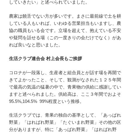
していきたい」と述べられていました。
農家は饒舌でない方が多いです。まさに最前線で土を耕
している人もいれば、いわゆる営業担当もいますし、農
協の職員もいる会です。立場を超えて、抱えている不安
や疑問を話せる場（この一度きりの会だけでなく）があ
れば良いなと思いました。
生活クラブ連合会 村上会長もご挨拶
コロナが一段落し、生産者と組合員とが話す場を再開で
きてよかったこと、そして、観測がなされた１２５年間
で最高の気温の猛暑の中で、青果物の供給に感謝してい
ますと述べられました。供給高は、ここ３年間でおよそ
95.5%,104.5% 99%程度という推移。
生活クラブでは、青果の独自の基準として、「あっぱれ
野菜」「はればれ野菜」「たぐいまれ野菜」その他の区
分がありますが、特に「あっぱれ野菜」「はればれ野