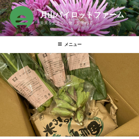
コ
ン
月山パイロットファーム
テ
未来を支える「食」を求めて
ン
ツ
へ
メニュー
ス
キ
ッ
プ