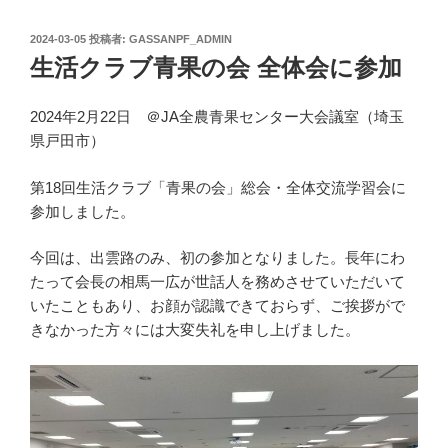
投
2024-03-05
投稿者:
GASSANPF_ADMIN
稿
生活クラブ青果の会 全体会に参加
日:
2024年2月22日 ＠JA全農青果センター大会議室（埼玉
県戸田市）
第18回生活クラブ「青果の会」総会・全体交流学習会に
参加しました。
今回は、出雲路のみ、初の参加となりました。長年にわ
たって会長の相馬一広が世話人を務めさせていただいて
いたこともあり、お顔が認識できておらず、ご挨拶がで
きなかった方々には大変失礼を申し上げました。