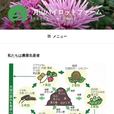
コ
ン
月山パイロットファーム
テ
未来を支える「食」を求めて
ン
ツ
へ
メニュー
ス
キ
ッ
私たちは農業生産者
プ