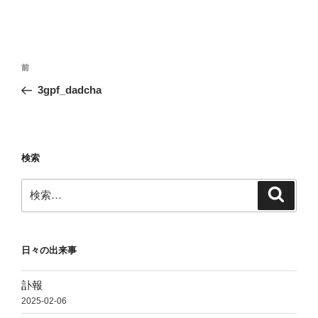
投
前
前
稿
の
3gpf_dadcha
ナ
投
ビ
稿
ゲ
ー
検索
シ
検
検
ョ
索
索:
ン
日々の出来事
訃報
2025-02-06