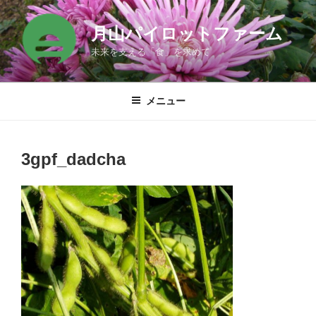
コ
ン
月山パイロットファーム
テ
未来を支える「食」を求めて
ン
ツ
へ
メニュー
ス
キ
ッ
3gpf_dadcha
プ