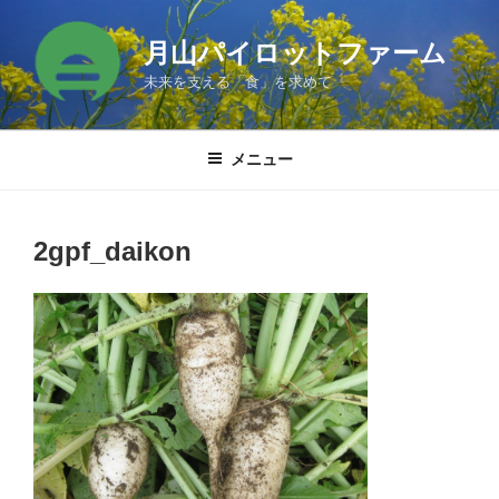
コ
ン
月山パイロットファーム
テ
未来を支える「食」を求めて
ン
ツ
へ
メニュー
ス
キ
ッ
2gpf_daikon
プ