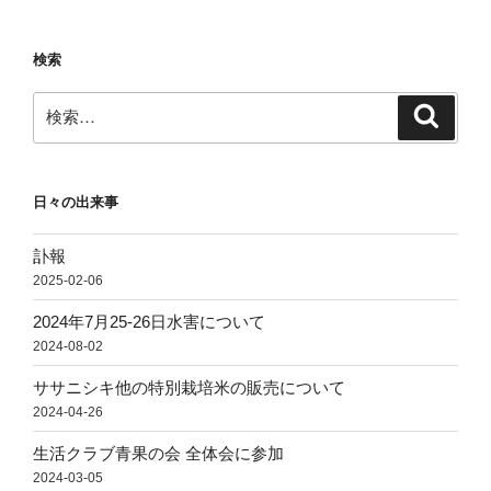
ビ
稿
ゲ
ー
検索
シ
検
検
ョ
索
索:
ン
日々の出来事
訃報
2025-02-06
2024年7月25-26日水害について
2024-08-02
ササニシキ他の特別栽培米の販売について
2024-04-26
生活クラブ青果の会 全体会に参加
2024-03-05