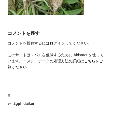
コメントを残す
コメントを投稿するには
ログイン
してください。
このサイトはスパムを低減するために Akismet を使って
います。
コメントデータの処理方法の詳細はこちらをご
覧ください
。
投
前
前
稿
の
2gpf_daikon
ナ
投