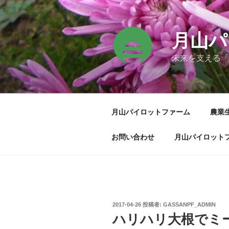
コ
ン
テ
月山パ
ン
ツ
未来を支える「
へ
ス
キ
ッ
月山パイロットファーム
農業
プ
お問い合わせ
月山パイロット
投
2017-04-26
投稿者:
GASSANPF_ADMIN
稿
ハリハリ大根でミートボ
日: