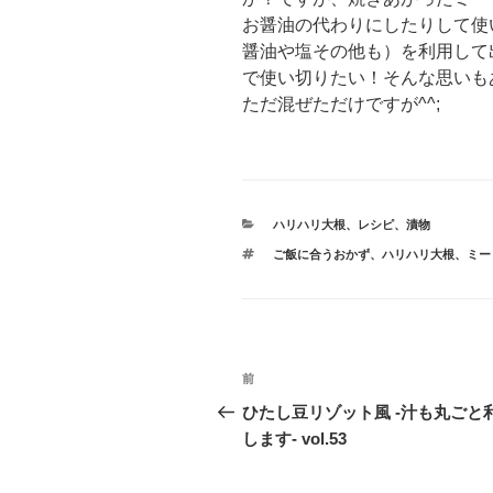
お醤油の代わりにしたりして使
醤油や塩その他も）を利用して
で使い切りたい！そんな思いも
ただ混ぜただけですが^^;
カ
ハリハリ大根
、
レシピ
、
漬物
テ
タ
ご飯に合うおかず
、
ハリハリ大根
、
ミー
ゴ
グ
リ
ー
投
前
前
稿
の
ひたし豆リゾット風 -汁も丸ごと
投
します- vol.53
ナ
稿
ビ