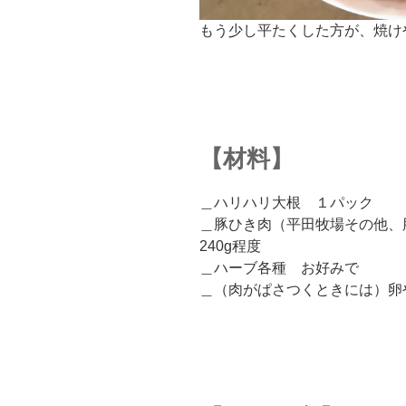
もう少し平たくした方が、焼けや
【材料】
＿ハリハリ大根 １パック
＿豚ひき肉（平田牧場その他
240g程度
＿ハーブ各種 お好みで
＿（肉がぱさつくときには）卵