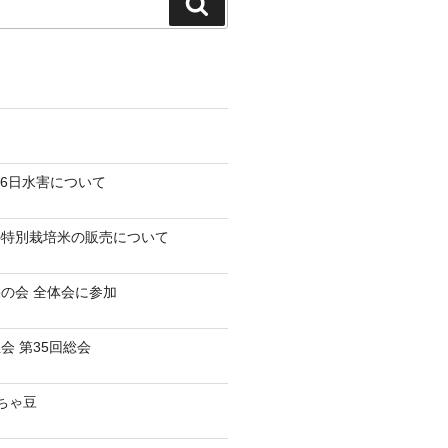
検
索
-26日水害について
の特別栽培米の販売について
の会 全体会に参加
会 第35回総会
だちゃ豆