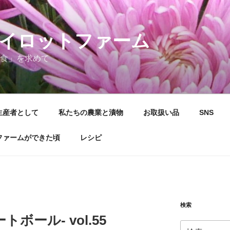
イロットファーム
食」を求めて
生産者として
私たちの農業と漬物
お取扱い品
SNS
ファームができた頃
レシピ
検索
ール- vol.55
検