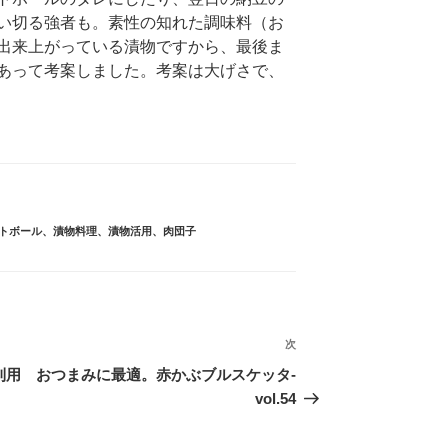
い切る強者も。素性の知れた調味料（お
出来上がっている漬物ですから、最後ま
あって考案しました。考案は大げさで、
トボール
、
漬物料理
、
漬物活用
、
肉団子
次
次
の
利用
おつまみに最適。赤かぶブルスケッタ-
投
vol.54
稿