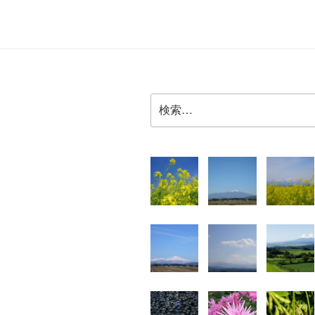
ゲ
ー
シ
ョ
検
索:
ン