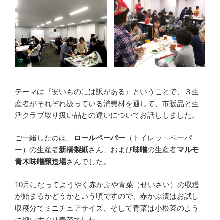
テーマは『安いものには訳がある』ということで、３生
産者がそれぞれ扱っている消費材を通して、市販品と生
活クラブ取り扱い品との違いについてお話ししました。
ご一緒したのは、
ロールペーパー
（トイレットペーパ
ー）の生産者
新橋製紙
さん、および
味噌
の生産者
マルモ
青木味噌醸造場
さんでした。
10月になってようやく赤かぶや青菜（せいさい）の収穫
が始まるかどうかという頃ですので、赤かぶ漬はお試し
収穫分でミニチュアサイズ、そして青菜は小松菜のよう
に細いすぐり青菜でした。