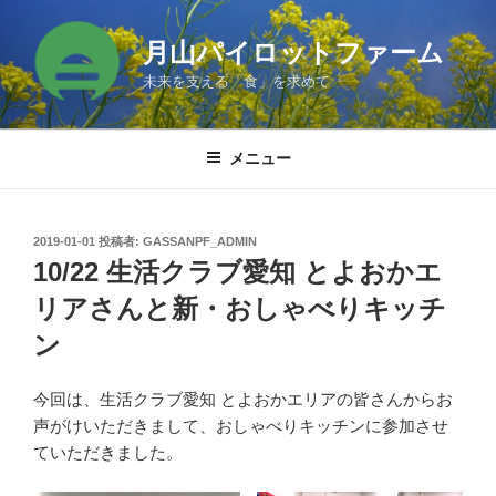
コ
ン
月山パイロットファーム
テ
未来を支える「食」を求めて
ン
ツ
へ
メニュー
ス
キ
ッ
投
2019-01-01
投稿者:
GASSANPF_ADMIN
プ
稿
10/22 生活クラブ愛知 とよおかエ
日:
リアさんと新・おしゃべりキッチ
ン
今回は、生活クラブ愛知 とよおかエリアの皆さんからお
声がけいただきまして、おしゃべりキッチンに参加させ
ていただきました。