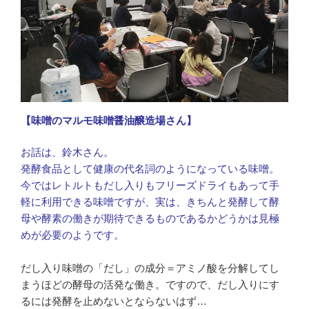
【味噌のマルモ味噌醤油醸造場さん】
お話は、鈴木さん。
発酵食品として健康の代名詞のようになっている味噌。
今ではレトルトもだし入りもフリーズドライもあって手
軽に利用できる味噌ですが、実は、きちんと発酵して酵
母や酵素の働きが期待できるものであるかどうかは見極
めが必要のようです。
だし入り味噌の「だし」の成分＝アミノ酸を分解してし
まうほどの酵母の活発な働き。ですので、だし入りにす
るには発酵を止めないとならないはず…