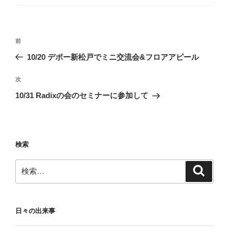
ゴ
リ
ー
投
前
前
稿
の
10/20 デポー新松戸でミニ交流会&フロアアピール
ナ
投
ビ
稿
次
次
ゲ
の
10/31 Radixの会のセミナーに参加して
投
ー
稿
シ
ョ
検索
ン
検
検
索
索:
日々の出来事