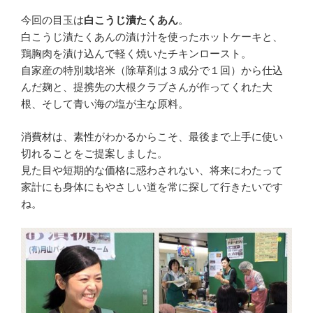
今回の目玉は
白こうじ漬たくあん
。
白こうじ漬たくあんの漬け汁を使ったホットケーキと、
鶏胸肉を漬け込んで軽く焼いたチキンロースト。
自家産の特別栽培米（除草剤は３成分で１回）から仕込
んだ麹と、提携先の大根クラブさんが作ってくれた大
根、そして青い海の塩が主な原料。
消費材は、素性がわかるからこそ、最後まで上手に使い
切れることをご提案しました。
見た目や短期的な価格に惑わされない、将来にわたって
家計にも身体にもやさしい道を常に探して行きたいです
ね。