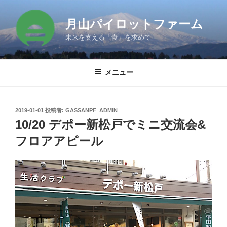
コ
ン
月山パイロットファーム
テ
未来を支える「食」を求めて
ン
ツ
へ
メニュー
ス
キ
ッ
投
2019-01-01
投稿者:
GASSANPF_ADMIN
プ
稿
10/20 デポー新松戸でミニ交流会&
日:
フロアアピール