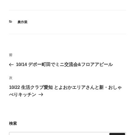
カ
農作業
テ
ゴ
リ
ー
投
前
前
稿
の
10/14 デポー町田でミニ交流会&フロアアピール
ナ
投
ビ
稿
次
次
ゲ
の
10/22 生活クラブ愛知 とよおかエリアさんと新・おしゃ
投
ー
べりキッチン
稿
シ
ョ
ン
検索