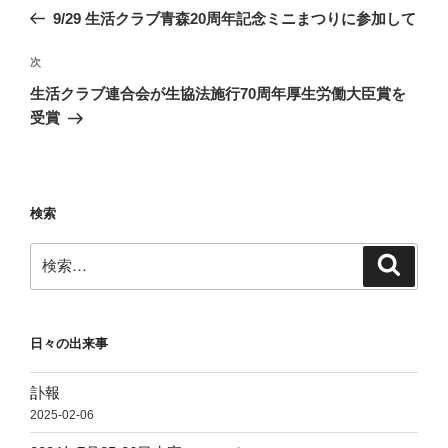
稿
の
9/29 生活クラブ青森20周年記念ミニまつりに参加して
ナ
投
ビ
稿
次
次
ゲ
の
生活クラブ連合会が生協法施行70周年厚生労働大臣賞を
投
ー
受賞
稿
シ
ョ
ン
検索
検
検
索
索:
日々の出来事
訃報
2025-02-06