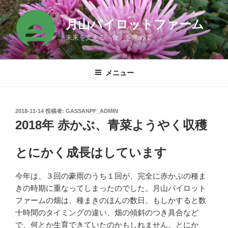
コ
ン
月山パイロットファーム
テ
未来を支える「食」を求めて
ン
ツ
へ
メニュー
ス
キ
ッ
投
2018-11-14
投稿者:
GASSANPF_ADMIN
プ
稿
2018年 赤かぶ、青菜ようやく収穫
日:
とにかく成長はしています
今年は、３回の豪雨のうち１回が、完全に赤かぶの種ま
きの時期に重なってしまったのでした。月山パイロット
ファームの畑は、種まきのほんの数日、もしかすると数
十時間のタイミングの違い、畑の傾斜のつき具合など
で、何とか生育できていたのかもしれません。とにか