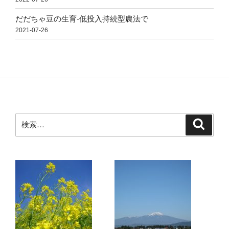
だだちゃ豆の生育-低投入持続型農法で
2021-07-26
検
検
索
索: