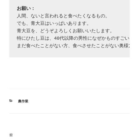
お願い：
人間、ないと言われると食べたくなるもの。

でも、青大豆はいっぱいあります。

青大豆を、どうぞよろしくお願いいたします。

特にひたし豆は、40代以降の男性になぜかものすごいファ
まだ食べたことがない方、食べさせたことがない奥様方、
カ
農作業
テ
ゴ
リ
ー
投
前
前