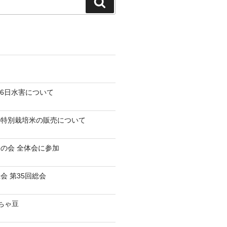
検
索
-26日水害について
の特別栽培米の販売について
の会 全体会に参加
会 第35回総会
だちゃ豆