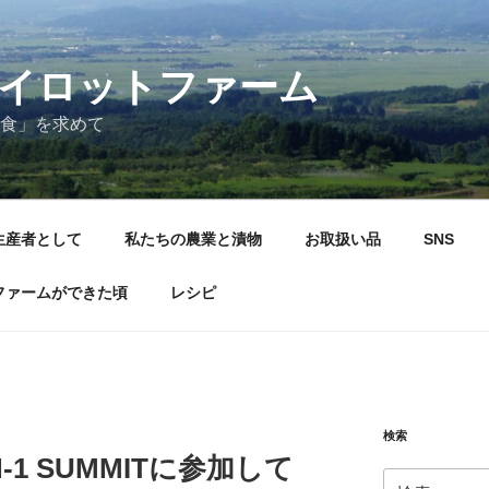
イロットファーム
食」を求めて
生産者として
私たちの農業と漬物
お取扱い品
SNS
ファームができた頃
レシピ
検索
hiのN-1 SUMMITに参加して
検