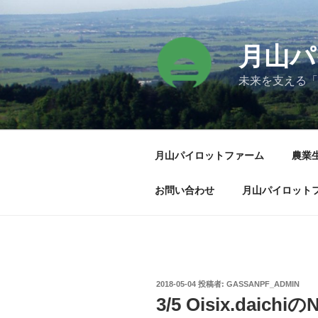
コ
ン
テ
月山パ
ン
ツ
未来を支える「
へ
ス
キ
ッ
月山パイロットファーム
農業
プ
お問い合わせ
月山パイロット
投
2018-05-04
投稿者:
GASSANPF_ADMIN
稿
3/5 Oisix.daic
日: