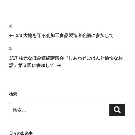
ゴ
リ
ー
投
前
前
稿
の
3/3 大地を守る会加工食品製造者会議に参加して
ナ
投
ビ
稿
次
次
ゲ
の
3/17 枝元なほみ連続講演会『しあわせごはんと愉快なお
投
ー
話』第３回に参加して
稿
シ
ョ
ン
検索
検
検
索
索:
日々の出来事