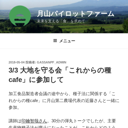
コ
ン
月山パイロットファーム
テ
未来を支える「食」を求めて
ン
ツ
へ
メニュー
ス
キ
ッ
投
2018-05-04
投稿者:
GASSANPF_ADMIN
プ
稿
3/3 大地を守る会「これからの種
日:
cafe」に参加して
加工食品製造者会議の途中から、種子法に関係する「こ
れからの種cafe」に月山第二農場代表の近藤さんと一緒に
参加。
講師は
印鑰智哉さん
。30分の弾丸トークでしたが、主要
生産物種子法が廃止になったことが、これからどのよう