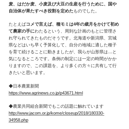
麦、はだか麦、小麦及び大豆の生産を行うために、国や
自治体が果たすべき役割を定めた
ものでした。
たとえば
コメで言えば、種モミは4年の歳月をかけて初め
て農家の手に
わたるという、周到な計画のもとに管理さ
れ守られてきたものだそうです。北海道や新潟県、宮城
県などはいち早く予算化して、自分の地域に適した種子
を育て続けることに動きましたが、我らが山形県は…と
気になるところです。条例の制定には一定の時間がかか
りますので、この課題を、より多くの方々に共有して行
きたいと思います。
◆日本農業新聞
https://www.agrinews.co.jp/p43671.html
◆農業共同組合新聞でもこの話題に触れています
http://www.jacom.or.jp/kome/closeup/2018/180330-
34958.php