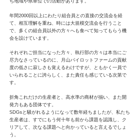
ち地域や県単位での活動があります。
年間2000回以上にわたり組合員との直接の交流会を経
て、相互理解を重ね、時には大規模交流会を行うこと
で、多くの組合員以外の方々へも食べて知ってもらう機
会を設けています。
それぞれご担当になった方々、執行部の方々は本当にご
尽力なさっているのに、月山パイロットファームの貢献
度の低さに寂しさも覚えるわけですが、ともかく一員で
いられることに誇らしく、また責任も感じている次第で
す。
折角これだけの生産者と、高水準の商材が揃い、また開
発力もある団体です。
SDGsと騒がれるようになって数年経ちましたが、私たち
生産者は、すでにもう何十年も前から課題を認識し、ク
リアして、次なる課題へと向かっていると言えるでしょ
う。