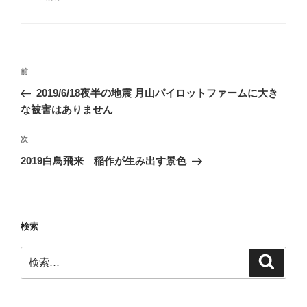
テ
ゴ
リ
ー
投
前
前
稿
の
2019/6/18夜半の地震 月山パイロットファームに大き
ナ
投
な被害はありません
ビ
稿
ゲ
次
次
の
ー
2019白鳥飛来 稲作が生み出す景色
投
シ
稿
ョ
ン
検索
検
検
索
索: