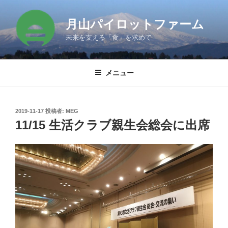
コ
ン
月山パイロットファーム
テ
未来を支える「食」を求めて
ン
ツ
へ
メニュー
ス
キ
ッ
投
2019-11-17
投稿者:
MEG
プ
稿
11/15 生活クラブ親生会総会に出席
日: