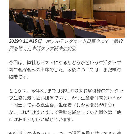
2019年11月15日 ホテルラングウッド日暮里にて 第43
回を迎えた生活クラブ親生会総会
今回は、弊社もラストになるかどうかという生活クラブ
親生会総会への出席でした。今後については、まだ検討
段階です。
ともかく、今年3月までは弊社の最大お取引様の生活クラ
ブ生協に最も近い団体であり、かつ生産者仲間というか
「同士」である親生会。生産者（しかも食品が中心）
が、これだけまとまって活動を展開している団体は、他
にはあまりないと感じています。
40年以上の時をかけ、一つ一つ課題を乗り越えてきた生