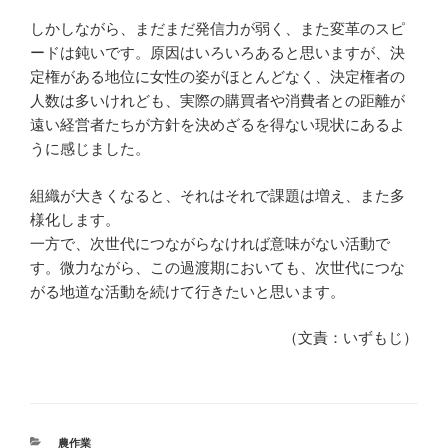
しかしながら、まだまだ発信力が弱く、また変革のスピ
ードは鈍いです。原因はいろいろあると思いますが、決
定権がある地位に女性の姿がほとんどなく、決定権者の
人数は多いけれども、実際の購買者や消費者との距離が
遠い経営者たちが方針を決めざるを得ない現状にあるよ
うに感じました。
組織が大きくなると、それはそれで課題は増え、また多
様化します。
一方で、次世代につながらなければ意味がない活動で
す。微力ながら、この過渡期においても、次世代につな
がる地道な活動を続けて行きたいと思います。
（文責：いずもじ）
カ
農作業