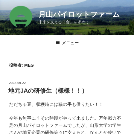
コ
ン
月山パイロットファーム
テ
未来を支える「食」を求めて
ン
ツ
へ
メニュー
ス
キ
ッ
投稿者:
MEG
プ
投
2022-09-22
稿
地元JAの研修生（様様！！）
日:
だだちゃ豆、収穫時には猫の手も借りたい！！
今年も無事に？その時期がやって来ました。万年戦力不
足の月山パイロットファームでしたが、山形大学の学生
さんや地元企業の研修等々に支えられ、なんとか凌いで