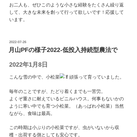
お二人も、ぜひこのような小さな経験をたくさん繰り返
して、大きな未来を創って行って欲しいです！応援して
います。
投
2022-07-26
稿
月山PFの様子2022-低投入持続型農法で
日:
2022年1月8日
こんな雪の中で、小松菜
頑張って育っていました。
毎年のことですが、たどり着くまでも一苦労。
よくぞ重さに耐えているビニルハウス。何事もないかの
ように寒い中でも育つ小松菜。（あっぱれ小松菜）当然
ながら、食味は最高。
この時期は小ぶりの小松菜ですが、虫がいないから収
穫・出荷する側としても安心です。