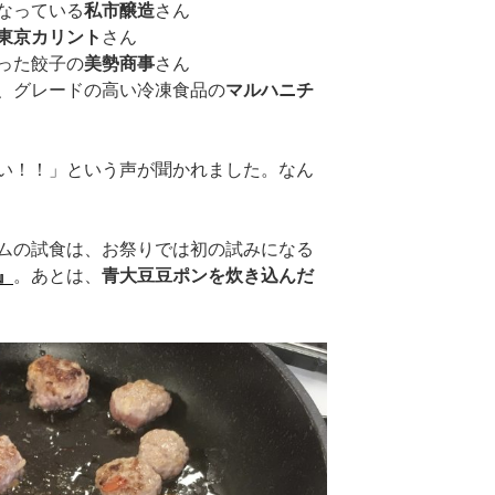
なっている
私市醸造
さん
東京カリント
さん
った餃子の
美勢商事
さん
、グレードの高い冷凍食品の
マルハニチ
い！！」という声が聞かれました。なん
ムの試食は、お祭りでは初の試みになる
』
。あとは、
青大豆豆ポンを炊き込んだ