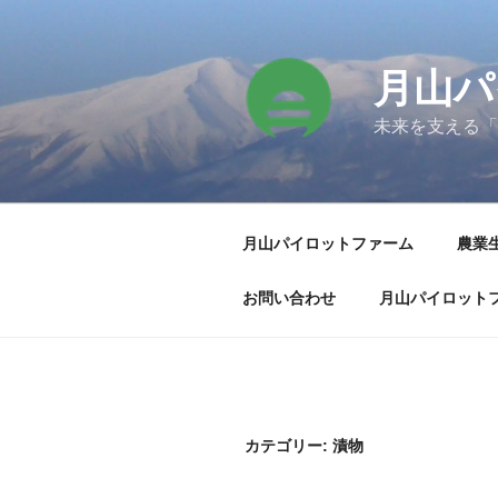
コ
ン
テ
月山パ
ン
ツ
未来を支える「
へ
ス
キ
ッ
月山パイロットファーム
農業
プ
お問い合わせ
月山パイロット
カテゴリー:
漬物