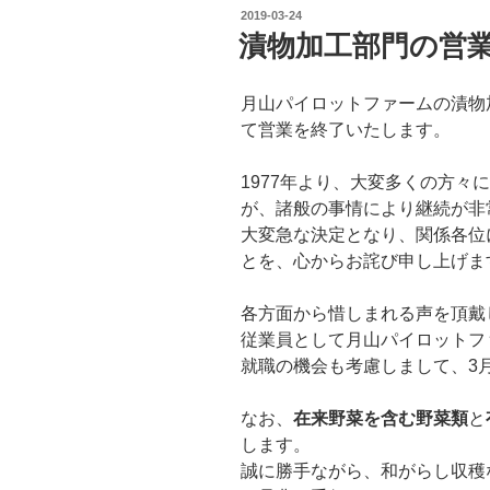
投
2019-03-24
稿
漬物加工部門の営
日:
月山パイロットファームの漬物加
て営業を終了いたします。
1977年より、大変多くの方々
が、諸般の事情により継続が非
大変急な決定となり、関係各位
とを、心からお詫び申し上げま
各方面から惜しまれる声を頂戴
従業員として月山パイロットフ
就職の機会も考慮しまして、3
なお、
在来野菜を含む野菜類
と
します。
誠に勝手ながら、和がらし収穫