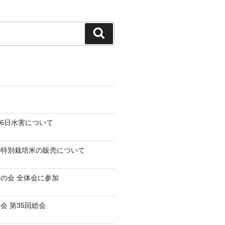
検
索
-26日水害について
の特別栽培米の販売について
の会 全体会に参加
会 第35回総会