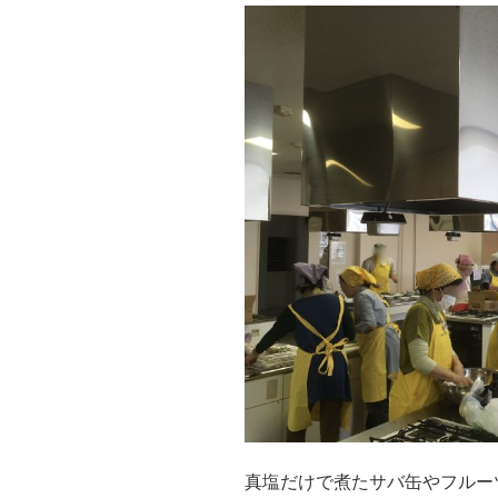
真塩だけで煮たサバ缶やフルー