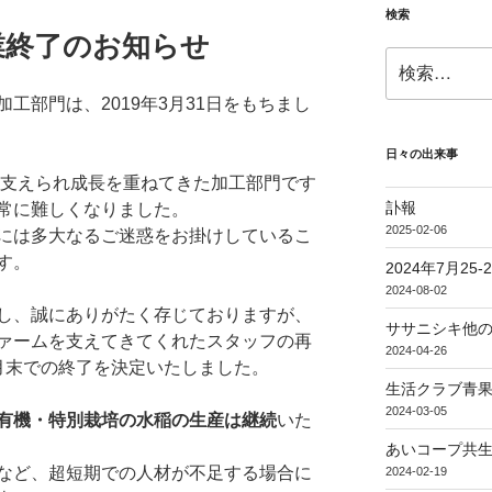
検索
業終了のお知らせ
検
索:
工部門は、2019年3月31日をもちまし
日々の出来事
に支えられ成長を重ねてきた加工部門です
訃報
常に難しくなりました。
2025-02-06
には多大なるご迷惑をお掛けしているこ
す。
2024年7月25
2024-08-02
し、誠にありがたく存じておりますが、
ササニシキ他
ァームを支えてきてくれたスタッフの再
2024-04-26
月末での終了を決定いたしました。
生活クラブ青果
2024-03-05
有機・特別栽培の水稲の生産は継続
いた
あいコープ共生
など、超短期での人材が不足する場合に
2024-02-19