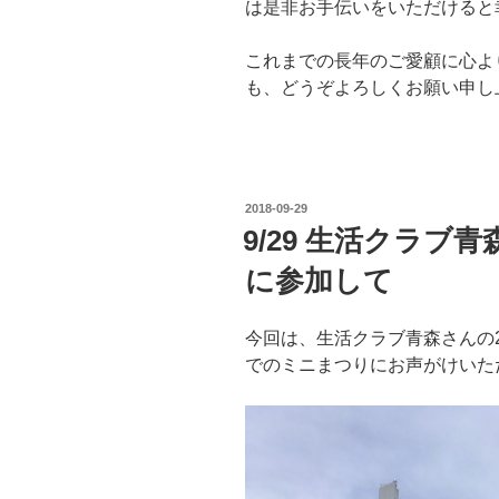
は是非お手伝いをいただけると
これまでの長年のご愛顧に心よ
も、どうぞよろしくお願い申し
投
2018-09-29
稿
9/29 生活クラブ
日:
に参加して
今回は、生活クラブ青森さんの
でのミニまつりにお声がけいた