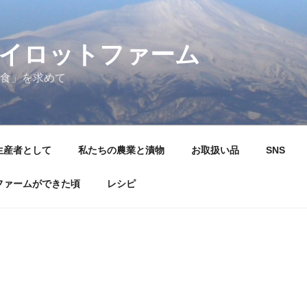
イロットファーム
食」を求めて
生産者として
私たちの農業と漬物
お取扱い品
SNS
ファームができた頃
レシピ