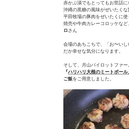
赤かぶ漬でもとってもお世話に
沖縄の黒糖の風味がぜいたくな
平田牧場の豚肉をぜいたくに使
焼売や牛肉カレーコロッケなど
ロ
さん
会場のあちこちで、「お〜いし
だか幸せな気分になります。
そして、月山パイロットファー
『
ハリハリ大根のミートボール
ご飯
をご用意しました。