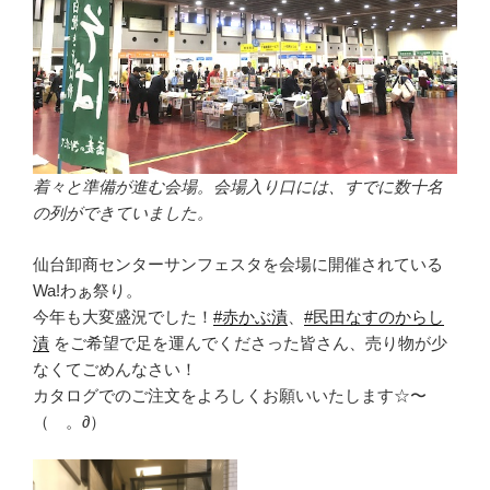
着々と準備が進む会場。会場入り口には、すでに数十名
の列ができていました。
仙台卸商センターサンフェスタを会場に開催されている
Wa!わぁ祭り。
今年も大変盛況でした！
#赤かぶ漬
、
#民田なすのからし
漬
をご希望で足を運んでくださった皆さん、売り物が少
なくてごめんなさい！
カタログでのご注文をよろしくお願いいたします☆〜
（ゝ。∂）