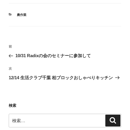
カ
農作業
テ
ゴ
リ
ー
投
前
前
稿
の
10/31 Radixの会のセミナーに参加して
ナ
投
ビ
稿
次
次
ゲ
の
12/14 生活クラブ千葉 柏ブロックおしゃべりキッチン
投
ー
稿
シ
ョ
検索
ン
検
検
索
索: