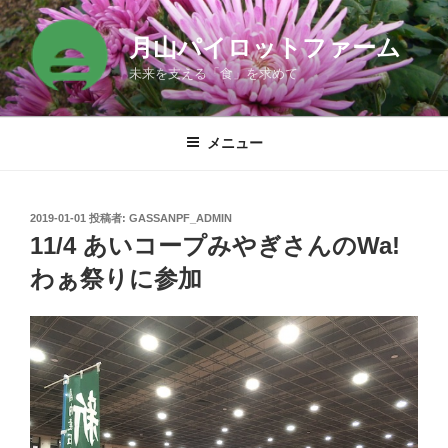
コ
ン
月山パイロットファーム
テ
未来を支える「食」を求めて
ン
ツ
へ
メニュー
ス
キ
ッ
投
2019-01-01
投稿者:
GASSANPF_ADMIN
プ
稿
11/4 あいコープみやぎさんのWa!
日:
わぁ祭りに参加