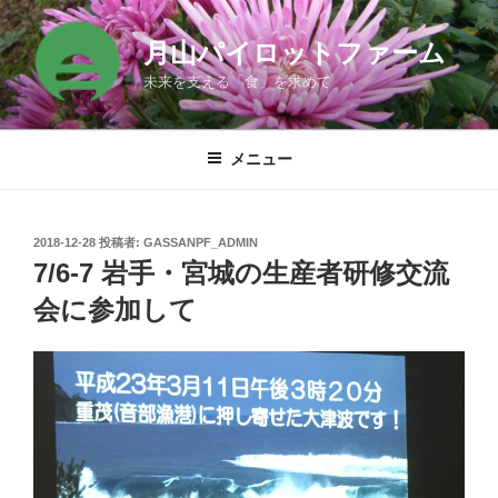
コ
ン
月山パイロットファーム
テ
未来を支える「食」を求めて
ン
ツ
へ
メニュー
ス
キ
ッ
投
2018-12-28
投稿者:
GASSANPF_ADMIN
プ
稿
7/6-7 岩手・宮城の生産者研修交流
日:
会に参加して