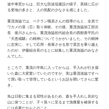
途中車窓からは、巨大な防波堤建設の様子、異様に広が
る更地の多さと、人の気配の少なさを感じました。
重茂漁協では、ベテラン職員さんの指導のもと、全員で
ワカメの茎（芯）取り体験。その後、重茂漁協加工部次
長 後川さんから、重茂漁協初代組合長の西館善平氏の
『天恵戒驕』の精神についてうかがいました。その精神
に忠実に、そして応用・発展させる形で震災を乗り越え
たのが、伊藤組合長のもとに結集した重茂漁協のみなさ
んでした。
ところで、重茂の半島に入ってからは、手入れが行き届
いた森に大変驚いていたのですが、実は重茂漁協ですべ
て買い取って管理しているというお話を聞いてさらに驚
き。
魚は日影に集まる習性があるため、森を手入れし良好な
山に保つことが、子々孫々に至るまで漁獲量を確保する
には必要だからとのこと。