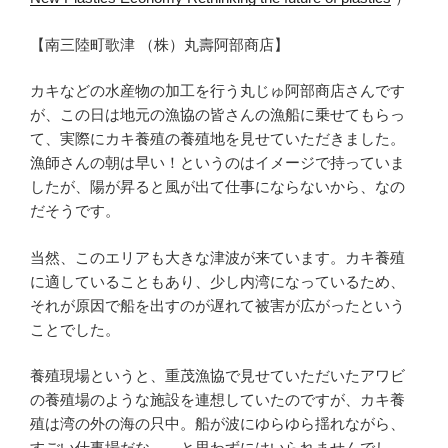
【南三陸町歌津 （株）丸壽阿部商店】
カキなどの水産物の加工を行う丸じゅ阿部商店さんです
が、この日は地元の漁協の皆さんの漁船に乗せてもらっ
て、実際にカキ養殖の養殖地を見せていただきました。
漁師さんの朝は早い！というのはイメージで持っていま
したが、陽が昇ると風が出て仕事にならないから、なの
だそうです。
当然、このエリアも大きな津波が来ています。カキ養殖
に適していることもあり、少し内湾になっているため、
それが原因で船を出すのが遅れて被害が広がったという
ことでした。
養殖現場というと、重茂漁協で見せていただいたアワビ
の養殖場のような施設を連想していたのですが、カキ養
殖は湾の外の海の只中。船が波にゆらゆら揺れながら、
すごい仕事場だな、、と思わずにはいられませんでし