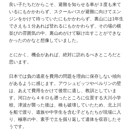
良い子たちだからこそ、避難を知らせる車が３度も来て
いるにもかかわらず、スクールバスが避難に向けてエン
ジンをかけて待っていたにもかかわらず、裏山には1年生
でさえも１分あれば登れるにもかかわらず、その場の横
並びの雰囲気の中、裏山めがけて駆け出すことができな
かったのかなと想像していました。
とにかく、機会があれば、絶対に訪れるべきところだと
思います。
日本では負の遺産を費用の問題を理由に保存しない傾向
があるように感じます。アウシュビッツやベルリンの壁
は、あえて費用をかけて後世に遺し、教訓としていま
す。河口から４キロも遡ったところに位置する大川小学
校。津波が襲った後は、橋も破壊していたため、北上川
を船で渡り、遺族や中学生を含む子どもたちが現場に入
り、極寒の中、素手で土を掘り返して遺体を収容したそ
うです。