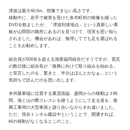
津波は最大40.5m。想像できない高さです。
移動中に、岩手で被害を受けた各市町村の映像を綴った
DVDを観ましたが、「津波到達地点」という真新しい看
板が山間部の随所にあるのを見つけて、現実を思い知ら
されました。機会があれば、無理してでも足を運ばれる
ことをお勧めします。
組合員が500名を超える漁業協同組合だそうですが、震災
の数日後に組合長が「復興に向けて取り組みを始める」
と宣言したのを、驚きと、半分はほんとかなぁ…という
気持ちで読んだのを思い出します。
本州最東端に位置する重茂漁協、盛岡からの移動は３時
間。海と山の際スレスレを縫うようにして走る道を、復
興工事用の大型車両と譲り合いながらすれ違いました。
ただ、現在トンネル建設中ということで、開通すれば、
峠の移動がなくなるとこのこと。