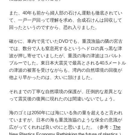
また、40年も前から婦人部の石けん運動も徹底されてい
て、一戸一戸回って理解を求め、合成石けんは回収して
回ったというのですから、恐れ入りました。
確かに、車内で見ていたDVDでも、重茂漁協の隣の宮古
では、数分で人も窒息死するというヘドロの真っ黒な津
波が押し寄せていましたが、重茂の海の津波はコバルト
ブルーでした。東日本大震災で最高とされる40.5メートル
の津波の被害を受けながらも、湾内の自然環境の回復が
他より早かったのは、大いに頷けました。
それまでの丁寧な自然環境の保護が、圧倒的な差異とな
って震災後の復興に現れたのは間違いないでしょう。
海のゴミは2050年には海にいる魚の量を超えると言われ
ていますが、日本の海も重茂漁協のような保全の意識が
広がってくれれば良いのにと思いました。（参考：
The
New Plastics Economy Rethinking the future of plastics
）