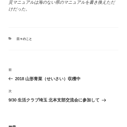
災マニュアルは海のない県のマニュアルを書き換えただ
けだった。
カ
日々のこと
テ
ゴ
リ
ー
投
前
前
稿
の
2018 山形青菜（せいさい）収穫中
ナ
投
ビ
稿
次
次
ゲ
の
9/30 生活クラブ埼玉 北本支部交流会に参加して
投
ー
稿
シ
ョ