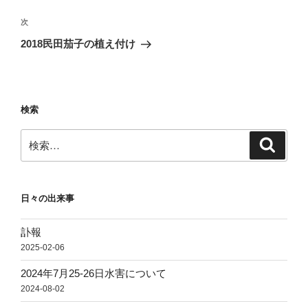
ビ
稿
ゲ
次
次
の
ー
2018民田茄子の植え付け
投
シ
稿
ョ
ン
検索
検
検
索
索:
日々の出来事
訃報
2025-02-06
2024年7月25-26日水害について
2024-08-02