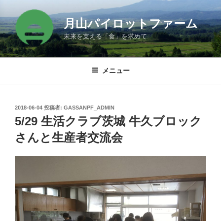
コ
ン
月山パイロットファーム
テ
未来を支える「食」を求めて
ン
ツ
へ
メニュー
ス
キ
ッ
投
2018-06-04
投稿者:
GASSANPF_ADMIN
プ
稿
5/29 生活クラブ茨城 牛久ブロック
日:
さんと生産者交流会