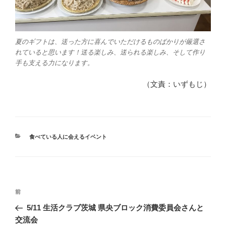
夏のギフトは、送った方に喜んでいただけるものばかりが厳選さ
れていると思います！送る楽しみ、送られる楽しみ、そして作り
手も支える力になります。
（文責：いずもじ）
カ
食べている人に会えるイベント
テ
ゴ
リ
ー
投
前
前
稿
の
5/11 生活クラブ茨城 県央ブロック消費委員会さんと
ナ
投
交流会