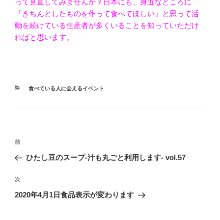
って見直してみませんか？日本にも、身近なところに
「きちんとしたものを作って食べてほしい」と思って活
動を続けている生産者が多くいることを知っていただけ
ればと思います。
カ
食べている人に会えるイベント
テ
ゴ
リ
ー
投
前
前
稿
の
ひたし豆のスープ-汁も丸ごと利用します- vol.57
ナ
投
ビ
稿
次
次
ゲ
の
2020年4月1日食品表示が変わります
投
ー
稿
シ