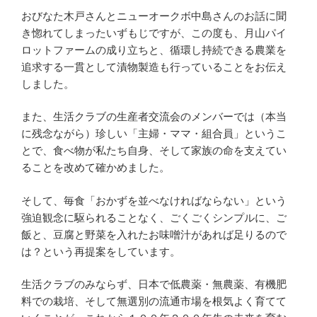
おびなた木戸さんとニューオークボ中島さんのお話に聞
き惚れてしまったいずもじですが、この度も、月山パイ
ロットファームの成り立ちと、循環し持続できる農業を
追求する一貫として漬物製造も行っていることをお伝え
しました。
また、生活クラブの生産者交流会のメンバーでは（本当
に残念ながら）珍しい「主婦・ママ・組合員」というこ
とで、食べ物が私たち自身、そして家族の命を支えてい
ることを改めて確かめました。
そして、毎食「おかずを並べなければならない」という
強迫観念に駆られることなく、ごくごくシンプルに、ご
飯と、豆腐と野菜を入れたお味噌汁があれば足りるので
は？という再提案をしています。
生活クラブのみならず、日本で低農薬・無農薬、有機肥
料での栽培、そして無選別の流通市場を根気よく育てて