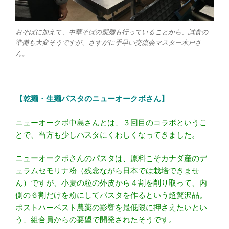
おそばに加えて、中華そばの製麺も行っていることから、試食の
準備も大変そうですが、さすがに手早い交流会マスター木戸さ
ん。
【乾麺・生麺パスタのニューオークボさん】
ニューオークボ中島さんとは、３回目のコラボというこ
とで、当方も少しパスタにくわしくなってきました。
ニューオークボさんのパスタは、原料こそカナダ産のデ
ュラムセモリナ粉（残念ながら日本では栽培できませ
ん）ですが、小麦の粒の外皮から４割を削り取って、内
側の６割だけを粉にしてパスタを作るという超贅沢品。
ポストハーベスト農薬の影響を最低限に押さえたいとい
う、組合員からの要望で開発されたそうです。