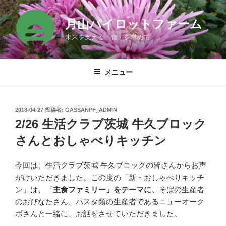
コ
ン
月山パイロットファーム
テ
未来を支える「食」を求めて
ン
ツ
へ
メニュー
ス
キ
ッ
投
2018-04-27
投稿者:
GASSANPF_ADMIN
プ
稿
2/26 生活クラブ茨城 牛久ブロック
日:
さんとおしゃべりキッチン
今回は、生活クラブ茨城 牛久ブロックの皆さんからお声
がけいただきました。この度の「新・おしゃべりキッチ
ン」は、
「主食ファミリー」をテーマに、
そばの生産者
のおびなたさん、パスタ類の生産者であるニューオーク
ボさんと一緒に、お話をさせていただきました。