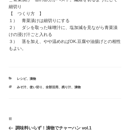
細切り
【 つくり方 】
１） 青菜漬けは細切りにする
２） ダシを取った味噌汁に、塩加減を見ながら青菜漬
けの浸け汁ごと入れる
３） 茎を加え、やや温めればOK.豆腐や油揚げとの相性
もよい。
カ
レシピ
、
漬物
テ
タ
みそ汁
、
使い切り
、
全部活用
、
残り汁
、
漬物
ゴ
グ
リ
ー
投
前
前
稿
の
調味料いらず！漬物でチャーハン vol.1