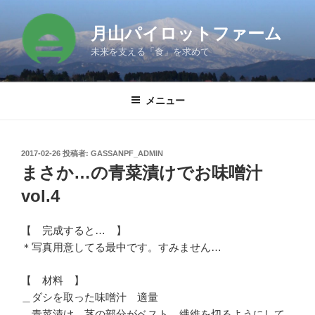
コ
ン
月山パイロットファーム
テ
未来を支える「食」を求めて
ン
ツ
へ
メニュー
ス
キ
ッ
投
2017-02-26
投稿者:
GASSANPF_ADMIN
プ
稿
まさか…の青菜漬けでお味噌汁
日:
vol.4
【 完成すると… 】
＊写真用意してる最中です。すみません…
【 材料 】
＿ダシを取った味噌汁 適量
＿青菜漬け 茎の部分がベスト。繊維を切るようにして