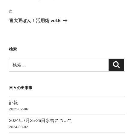
ナ
投
ビ
稿
次
次
ゲ
の
青大豆ぽん！活用術 vol.5
投
ー
稿
シ
ョ
検索
ン
検
検
索
索:
日々の出来事
訃報
2025-02-06
2024年7月25-26日水害について
2024-08-02