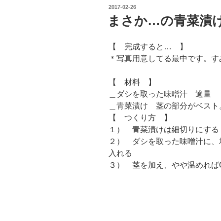
投
2017-02-26
稿
まさか…の青菜漬けで
日:
【 完成すると… 】
＊写真用意してる最中です。す
【 材料 】
＿ダシを取った味噌汁 適量
＿青菜漬け 茎の部分がベスト
【 つくり方 】
１） 青菜漬けは細切りにする
２） ダシを取った味噌汁に、
入れる
３） 茎を加え、やや温めれば