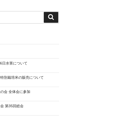
検
索
-26日水害について
の特別栽培米の販売について
の会 全体会に参加
会 第35回総会