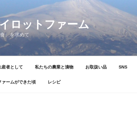
イロットファーム
食」を求めて
生産者として
私たちの農業と漬物
お取扱い品
SNS
ファームができた頃
レシピ