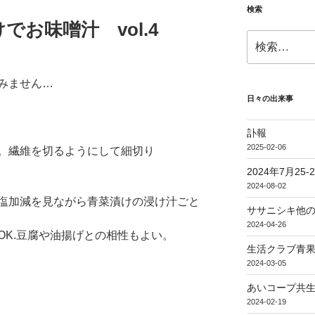
検索
お味噌汁 vol.4
検
索:
みません…
日々の出来事
訃報
2025-02-06
。繊維を切るようにして細切り
2024年7月25
2024-08-02
塩加減を見ながら青菜漬けの浸け汁ごと
ササニシキ他
2024-04-26
OK.豆腐や油揚げとの相性もよい。
生活クラブ青果
2024-03-05
あいコープ共生
2024-02-19