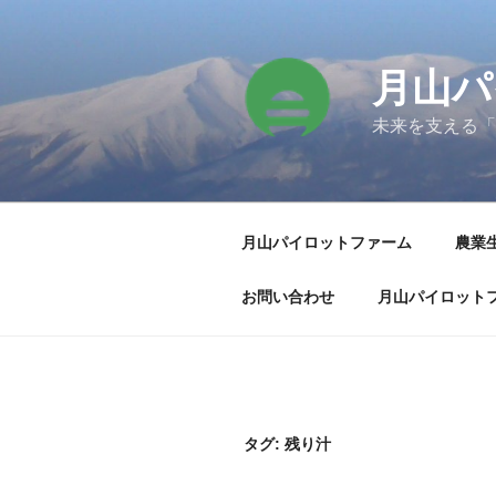
コ
ン
テ
月山パ
ン
ツ
未来を支える「
へ
ス
キ
ッ
月山パイロットファーム
農業
プ
お問い合わせ
月山パイロット
タグ:
残り汁