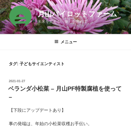
コ
ン
月山パイロットファーム
テ
未来を支える「食」を求めて
ン
ツ
へ
メニュー
ス
キ
ッ
タグ:
子どもサイエンティスト
プ
投
2021-01-27
稿
ベランダ小松菜 – 月山PF特製腐植を使って
日:
–
【下段にアップデートあり】
事の発端は、年始の小松菜収穫お手伝い。