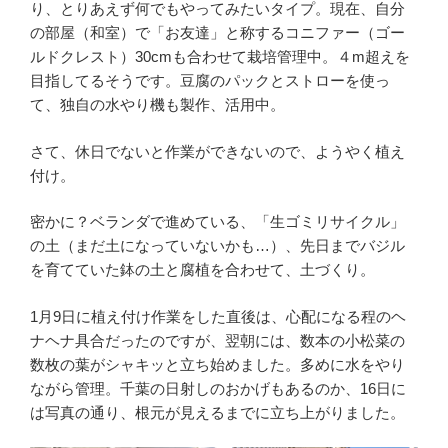
り、とりあえず何でもやってみたいタイプ。現在、自分
の部屋（和室）で「お友達」と称するコニファー（ゴー
ルドクレスト）30cmも合わせて栽培管理中。４m超えを
目指してるそうです。豆腐のパックとストローを使っ
て、独自の水やり機も製作、活用中。
さて、休日でないと作業ができないので、ようやく植え
付け。
密かに？ベランダで進めている、「生ゴミリサイクル」
の土（まだ土になっていないかも…）、先日までバジル
を育てていた鉢の土と腐植を合わせて、土づくり。
1月9日に植え付け作業をした直後は、心配になる程のヘ
ナヘナ具合だったのですが、翌朝には、数本の小松菜の
数枚の葉がシャキッと立ち始めました。多めに水をやり
ながら管理。千葉の日射しのおかげもあるのか、16日に
は写真の通り、根元が見えるまでに立ち上がりました。