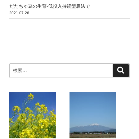
だだちゃ豆の生育-低投入持続型農法で
2021-07-26
検
検
索
索: