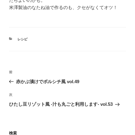
たらよいのかも。
米澤製油のなたね油で作るのも、クセがなくてオツ！
カ
レシピ
テ
ゴ
リ
ー
投
前
前
稿
の
赤かぶ漬けでボルシチ風 vol.49
ナ
投
ビ
稿
次
次
ゲ
の
ひたし豆リゾット風 -汁も丸ごと利用します- vol.53
投
ー
稿
シ
ョ
検索