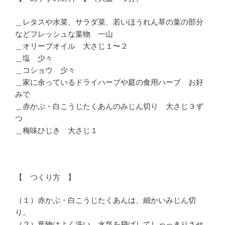
＿レタスや水菜、サラダ菜、若いほうれん草の葉の部分
などフレッシュな葉物 一山
＿オリーブオイル 大さじ１〜２
＿塩 少々
＿コショウ 少々
＿家に余っているドライハーブや庭の食用ハーブ お好
みで
＿赤かぶ・白こうじたくあんのみじん切り 大さじ３ず
つ
＿梅味ひじき 大さじ１
【 つくり方 】
（１）赤かぶ・白こうじたくあんは、細かいみじん切
り。
（２）葉物はよく洗い、水気を飛ばしてしゃっきりさせ