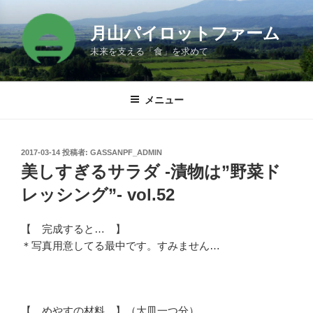
コ
ン
月山パイロットファーム
テ
未来を支える「食」を求めて
ン
ツ
へ
メニュー
ス
キ
ッ
投
2017-03-14
投稿者:
GASSANPF_ADMIN
プ
稿
美しすぎるサラダ -漬物は”野菜ド
日:
レッシング”- vol.52
【 完成すると… 】
＊写真用意してる最中です。すみません…
【 めやすの材料 】（大皿一つ分）