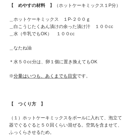
【 めやすの材料 】
（ホットケーキミックス１P分）
＿ホットケーキミックス １P-２００ｇ
＿白こうじたくあん漬けの余った漬け汁 １００cc
＿水（牛乳でもOK） １００cc
＿なたね油
＊水５０cc分は、卵１個に置き換えてもOK
※
分量はいつも、あくまでも目安
です。
【 つくり方 】
（１）ホットケーキミックスをボールに入れて、泡立て
器でぐるぐると５０回くらい混ぜる。空気を含ませて、
ふっくらさせるため。