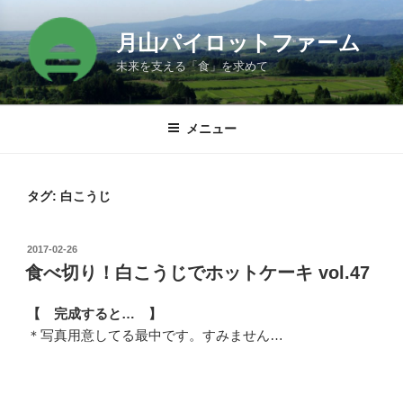
コ
ン
月山パイロットファーム
テ
未来を支える「食」を求めて
ン
ツ
へ
メニュー
ス
キ
ッ
タグ:
白こうじ
プ
投
2017-02-26
稿
食べ切り！白こうじでホットケーキ vol.47
日:
【 完成すると… 】
＊写真用意してる最中です。すみません…