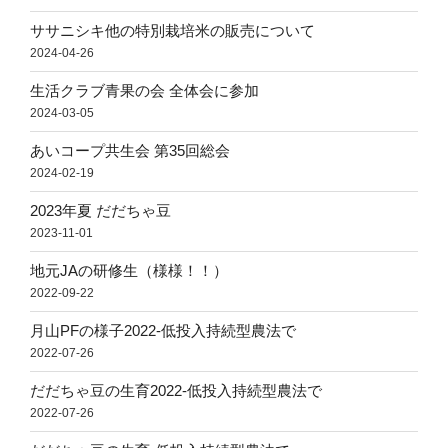
周
年
ササニシキ他の特別栽培米の販売について
厚
2024-04-26
生
生活クラブ青果の会 全体会に参加
労
2024-03-05
働
大
あいコープ共生会 第35回総会
臣
2024-02-19
賞
2023年夏 だだちゃ豆
を
2023-11-01
受
賞”
地元JAの研修生（様様！！）
の
2022-09-22
月山PFの様子2022-低投入持続型農法で
2022-07-26
だだちゃ豆の生育2022-低投入持続型農法で
2022-07-26