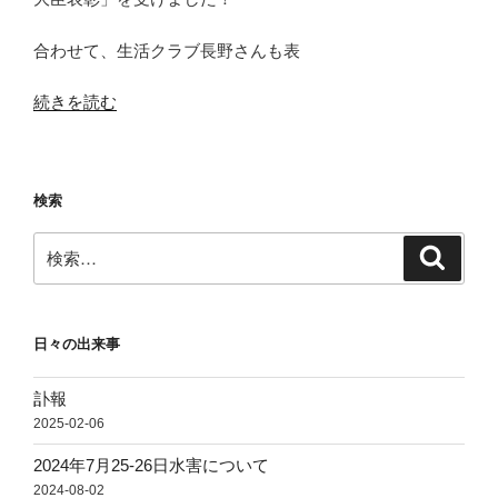
合わせて、生活クラブ長野さんも表
“生
続きを読む
活
ク
ラ
検索
ブ
連
検
検
合
索
索:
会
が
生
日々の出来事
協
法
訃報
施
2025-02-06
行
2024年7月25-26日水害について
70
2024-08-02