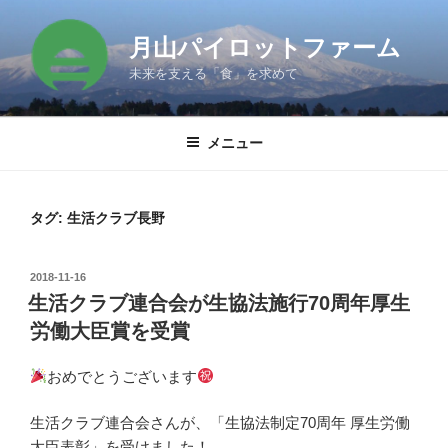
コ
ン
月山パイロットファーム
テ
未来を支える「食」を求めて
ン
ツ
へ
メニュー
ス
キ
ッ
タグ:
生活クラブ長野
プ
投
2018-11-16
稿
生活クラブ連合会が生協法施行70周年厚生
日:
労働大臣賞を受賞
おめでとうございます
生活クラブ連合会さんが、「生協法制定70周年 厚生労働
大臣表彰」を受けました！