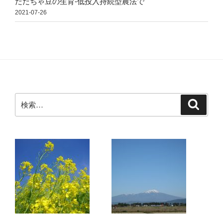
だだちゃ豆の生育-低投入持続型農法で
2021-07-26
検
検
索
索: