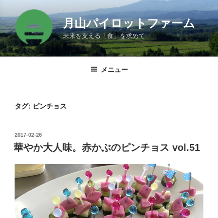
コ
ン
月山パイロットファーム
テ
未来を支える「食」を求めて
ン
ツ
へ
メニュー
ス
キ
ッ
タグ:
ピンチョス
プ
投
2017-02-26
稿
華やか大人味。赤かぶのピンチョス vol.51
日: