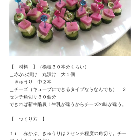
【 材料 】（楊枝３０本分くらい）
＿赤かぶ漬け 丸漬け 大１個
＿きゅうり 中２本
＿チーズ（キューブにできるタイプならなんでも） ２
センチ角切り３０個分
できれば新生酪農！生乳が違うからチーズの味が違う。
【 つくり方 】
１） 赤かぶ、きゅうりは２センチ程度の角切り。チー