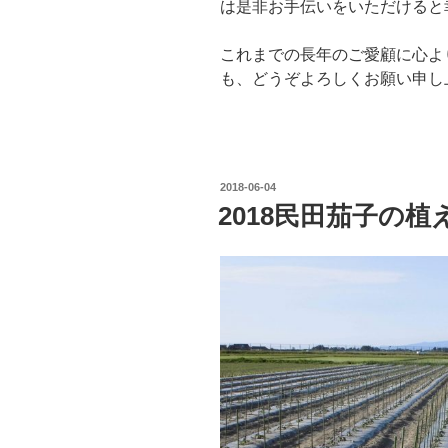
は是非お手伝いをいただけると
これまでの長年のご愛顧に心よ
も、どうぞよろしくお願い申し
投
2018-06-04
稿
2018民田茄子の植
日: