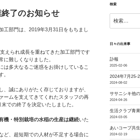
検索
業終了のお知らせ
検
索:
工部門は、2019年3月31日をもちまし
日々の出来事
に支えられ成長を重ねてきた加工部門です
訃報
常に難しくなりました。
2025-02-06
には多大なるご迷惑をお掛けしているこ
す。
2024年7月25
2024-08-02
し、誠にありがたく存じておりますが、
ササニシキ他
ァームを支えてきてくれたスタッフの再
2024-04-26
月末での終了を決定いたしました。
生活クラブ青果
2024-03-05
有機・特別栽培の水稲の生産は継続
いた
あいコープ共生
など、超短期での人材が不足する場合に
2024-02-19