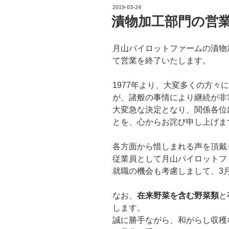
投
2019-03-24
稿
漬物加工部門の営
日:
月山パイロットファームの漬物加
て営業を終了いたします。
1977年より、大変多くの方々
が、諸般の事情により継続が非
大変急な決定となり、関係各位
とを、心からお詫び申し上げま
各方面から惜しまれる声を頂戴
従業員として月山パイロットフ
就職の機会も考慮しまして、3
なお、
在来野菜を含む野菜類
と
します。
誠に勝手ながら、和がらし収穫