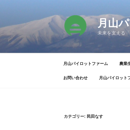
コ
ン
テ
月山パ
ン
ツ
未来を支える「
へ
ス
キ
ッ
月山パイロットファーム
農業
プ
お問い合わせ
月山パイロット
カテゴリー:
民田なす