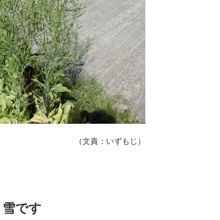
（文責：いずもじ）
、雪です