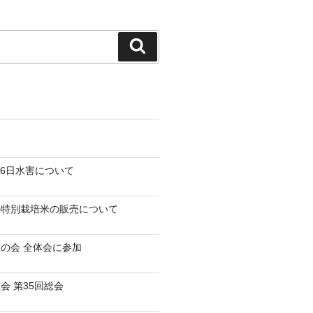
検
索
-26日水害について
の特別栽培米の販売について
の会 全体会に参加
会 第35回総会