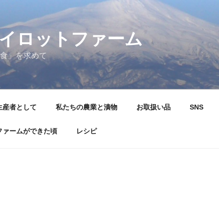
イロットファーム
食」を求めて
生産者として
私たちの農業と漬物
お取扱い品
SNS
ファームができた頃
レシピ